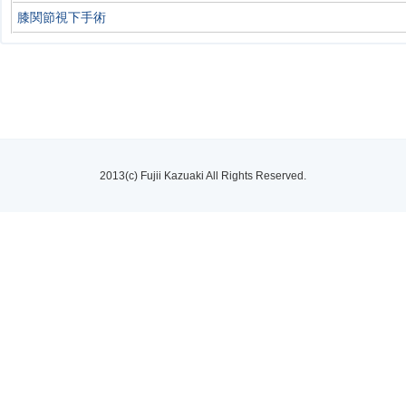
膝関節視下手術
2013(c) Fujii Kazuaki All Rights Reserved.